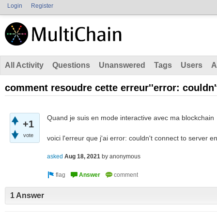
Login
Register
All Activity
Questions
Unanswered
Tags
Users
A
comment resoudre cette erreur''error: couldn't
Quand je suis en mode interactive avec ma blockchain
+1
vote
voici l'erreur que j'ai error: couldn't connect to serve
asked
Aug 18, 2021
by
anonymous
1 Answer